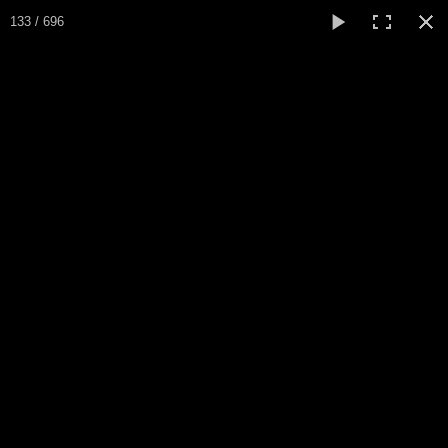
133 / 696
ARSA
Asociación Radioaficionados Santo Ángel del CNP
Inicio
Que es la ARSA
Bases diploma
Álbum fotos entregas
Hacerse socio
Log diploma en Pdf
Fotos
▼
Sistemas Digitales