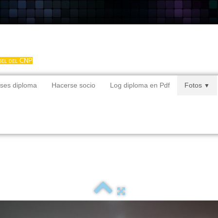
gel del CNP
ses diploma
Hacerse socio
Log diploma en Pdf
Fotos
▼