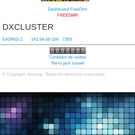
Noticias de interés
Dashboard FreeDmr
FREEDMR
Contacto
DXCLUSTER
EA2RKS-2 141.94.69.166 : 7300
Contador de visitas
Perro jack russell
© Copyright. Arsacnp. Todos los derechos reservados.