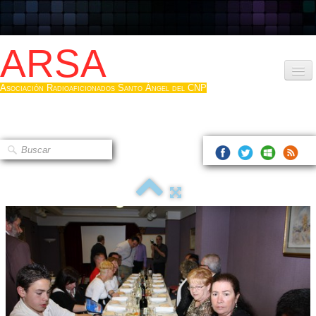
ARSA
Asociación Radioaficionados Santo Ángel del CNP
Inicio
Que es la ARSA
Bases diploma
Hacerse socio
Log diploma en Pdf
Fotos
▼
Sistemas Digitales