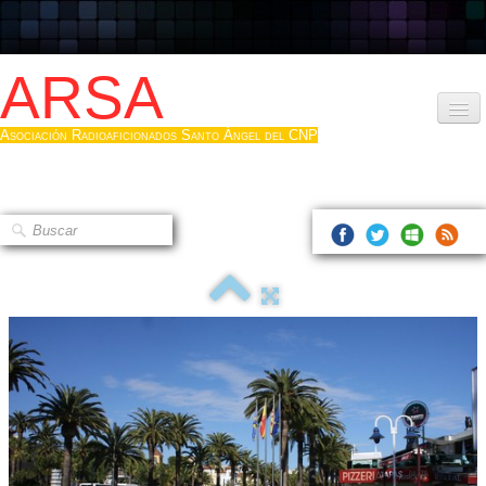
ARSA
Asociación Radioaficionados Santo Ángel del CNP
Inicio
Que es la ARSA
Bases diploma
Hacerse socio
Log diploma en Pdf
Fotos
▼
Sistemas Digitales