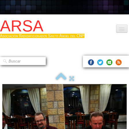
ARSA
Asociación Radioaficionados Santo Ángel del CNP
Inicio
Que es la ARSA
Bases diploma
Hacerse socio
Log diploma en Pdf
Fotos
▼
Sistemas Digitales