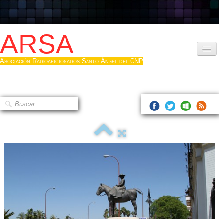
ARSA
Asociación Radioaficionados Santo Ángel del CNP
Inicio
Que es la ARSA
Bases diploma
Hacerse socio
Log diploma en Pdf
Fotos
▼
Sistemas Digitales