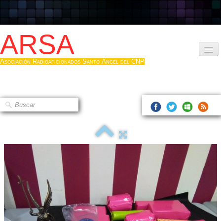
ARSA
Asociación Radioaficionados Santo Ángel del CNP
Inicio
Que es la ARSA
Bases diploma
Hacerse socio
Log diploma en Pdf
Fotos
▼
Sistemas Digitales