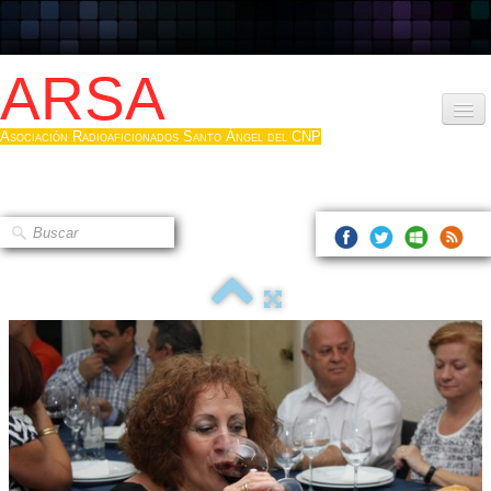
ARSA
Asociación Radioaficionados Santo Ángel del CNP
Inicio
Que es la ARSA
Bases diploma
Hacerse socio
Log diploma en Pdf
Fotos
▼
Sistemas Digitales