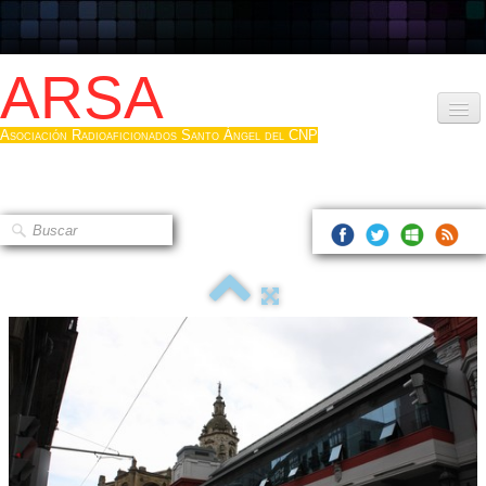
ARSA
Asociación Radioaficionados Santo Ángel del CNP
Inicio
Que es la ARSA
Bases diploma
Hacerse socio
Log diploma en Pdf
Fotos
▼
Sistemas Digitales