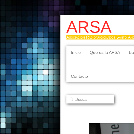
ARSA
Asociación Radioaficionados Santo Án
Inicio
Que es la ARSA
Ba
Contacto