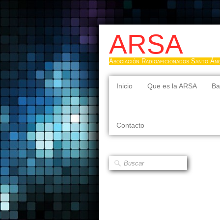
ARSA
Asociación Radioaficionados Santo Án
Inicio
Que es la ARSA
Ba
Contacto