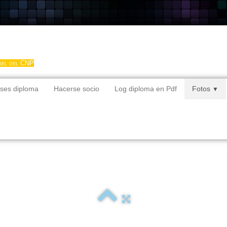
gel del CNP
ses diploma
Hacerse socio
Log diploma en Pdf
Fotos
▼