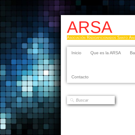
ARSA
Asociación Radioaficionados Santo Án
Inicio
Que es la ARSA
Ba
Contacto