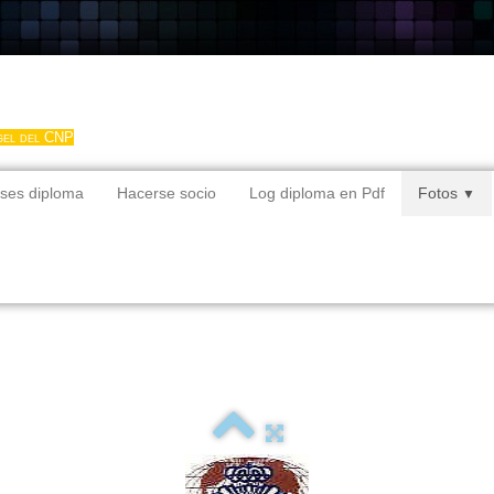
gel del CNP
ses diploma
Hacerse socio
Log diploma en Pdf
Fotos
▼