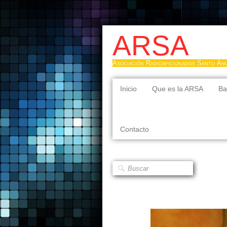
ARSA
Asociación Radioaficionados Santo Án
Inicio
Que es la ARSA
Ba
Contacto