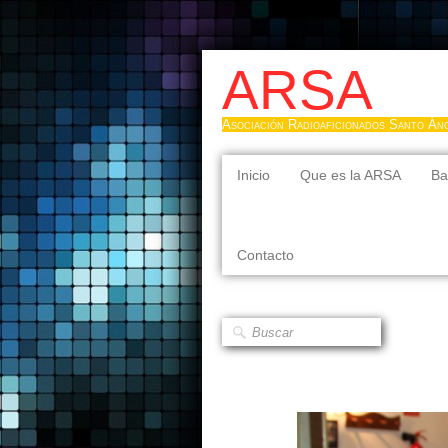
ARSA
Asociación Radioaficionados Santo Án
Inicio
Que es la ARSA
Ba
Contacto