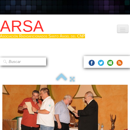
ARSA
Asociación Radioaficionados Santo Ángel del CNP
Inicio
Que es la ARSA
Bases diploma
Hacerse socio
Log diploma en Pdf
Fotos
▼
Sistemas Digitales