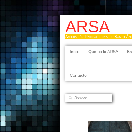
ARSA
Asociación Radioaficionados Santo Án
Inicio
Que es la ARSA
Ba
Contacto