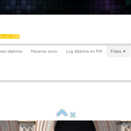
gel del CNP
ses diploma
Hacerse socio
Log diploma en Pdf
Fotos
▼