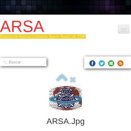
ARSA
Asociación Radioaficionados Santo Ángel del CNP
Inicio
Que es la ARSA
Bases diploma
Hacerse socio
Log diploma en Pdf
Fotos
▼
ARSA.jpg
Sistemas Digitales