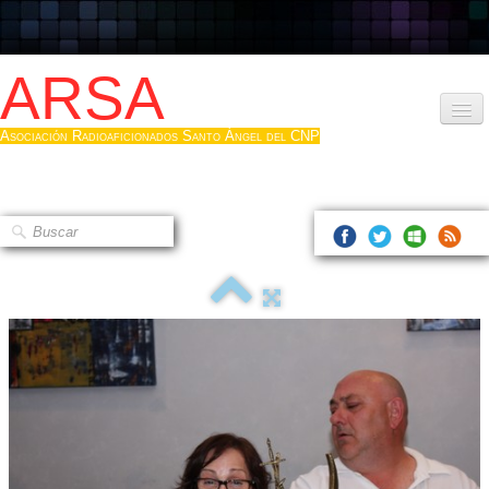
ARSA
Asociación Radioaficionados Santo Ángel del CNP
Inicio
Que es la ARSA
Bases diploma
Hacerse socio
Log diploma en Pdf
Fotos
▼
Sistemas Digitales