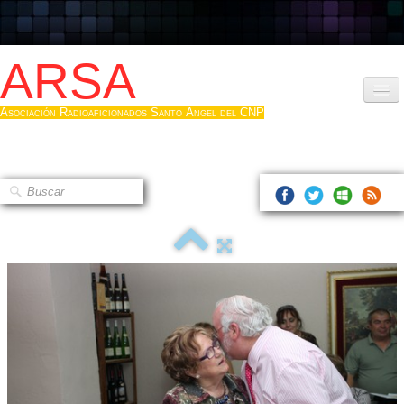
ARSA
Asociación Radioaficionados Santo Ángel del CNP
Inicio
Que es la ARSA
Bases diploma
Hacerse socio
Log diploma en Pdf
Fotos
▼
Sistemas Digitales