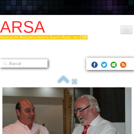
ARSA
Asociación Radioaficionados Santo Ángel del CNP
Inicio
Que es la ARSA
Bases diploma
Hacerse socio
Log diploma en Pdf
Fotos
▼
Sistemas Digitales