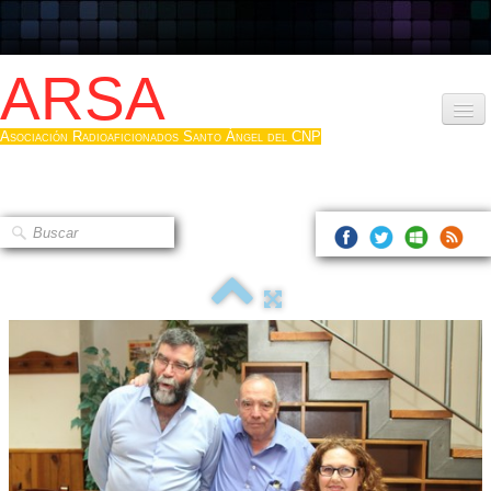
ARSA
Asociación Radioaficionados Santo Ángel del CNP
Inicio
Que es la ARSA
Bases diploma
Hacerse socio
Log diploma en Pdf
Fotos
▼
Sistemas Digitales