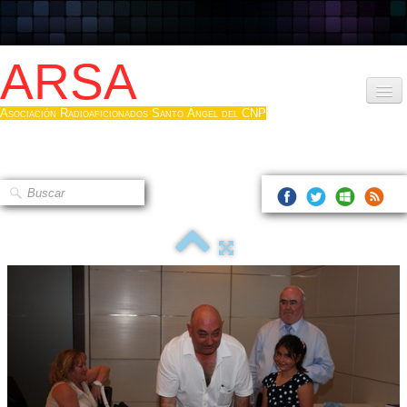
ARSA
Asociación Radioaficionados Santo Ángel del CNP
Inicio
Que es la ARSA
Bases diploma
Hacerse socio
Log diploma en Pdf
Fotos
▼
Sistemas Digitales