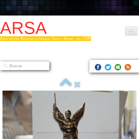
ARSA
Asociación Radioaficionados Santo Ángel del CNP
Inicio
Que es la ARSA
Bases diploma
Hacerse socio
Log diploma en Pdf
Fotos
▼
Sistemas Digitales