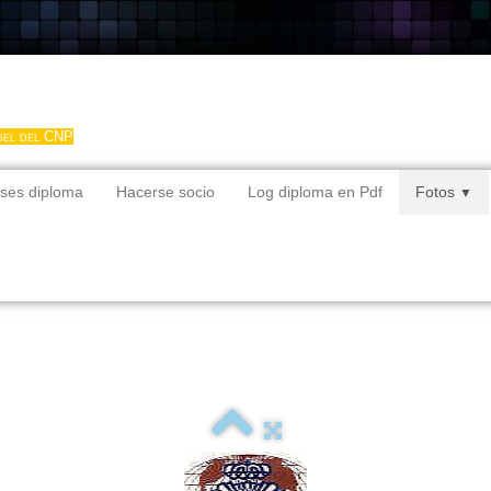
gel del CNP
ses diploma
Hacerse socio
Log diploma en Pdf
Fotos
▼