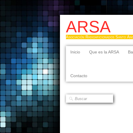
ARSA
Asociación Radioaficionados Santo Án
Inicio
Que es la ARSA
Ba
Contacto