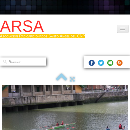
ARSA
Asociación Radioaficionados Santo Ángel del CNP
Inicio
Que es la ARSA
Bases diploma
Hacerse socio
Log diploma en Pdf
Fotos
▼
Sistemas Digitales