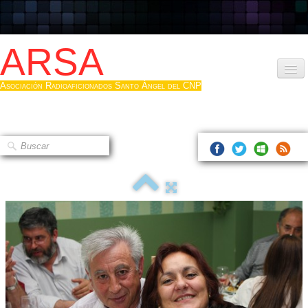
ARSA
Asociación Radioaficionados Santo Ángel del CNP
Inicio
Que es la ARSA
Bases diploma
Hacerse socio
Log diploma en Pdf
Fotos
▼
Sistemas Digitales