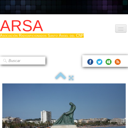
ARSA
Asociación Radioaficionados Santo Ángel del CNP
Inicio
Que es la ARSA
Bases diploma
Hacerse socio
Log diploma en Pdf
Fotos
▼
Sistemas Digitales