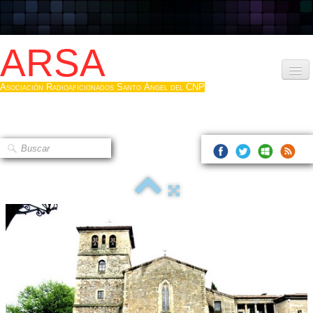
ARSA
Asociación Radioaficionados Santo Ángel del CNP
Inicio
Que es la ARSA
Bases diploma
Hacerse socio
Log diploma en Pdf
Fotos
▼
Sistemas Digitales