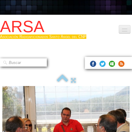
ARSA
Asociación Radioaficionados Santo Ángel del CNP
Inicio
Que es la ARSA
Bases diploma
Hacerse socio
Log diploma en Pdf
Fotos
▼
Sistemas Digitales