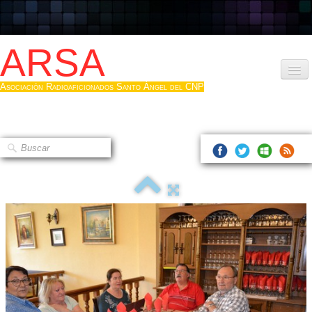
ARSA
Asociación Radioaficionados Santo Ángel del CNP
Inicio
Que es la ARSA
Bases diploma
Hacerse socio
Log diploma en Pdf
Fotos
▼
Sistemas Digitales