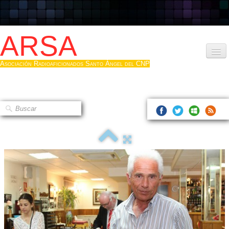
ARSA
Asociación Radioaficionados Santo Ángel del CNP
Inicio
Que es la ARSA
Bases diploma
Hacerse socio
Log diploma en Pdf
Fotos
▼
Sistemas Digitales