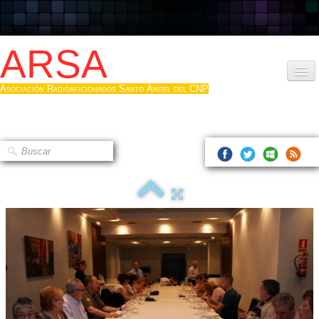
ARSA
Asociación Radioaficionados Santo Ángel del CNP
Inicio
Que es la ARSA
Bases diploma
Hacerse socio
Log diploma en Pdf
Fotos
▼
Sistemas Digitales