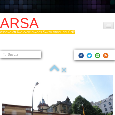
ARSA
Asociación Radioaficionados Santo Ángel del CNP
Inicio
Que es la ARSA
Bases diploma
Hacerse socio
Log diploma en Pdf
Fotos
▼
Sistemas Digitales