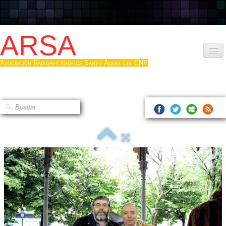
ARSA
Asociación Radioaficionados Santo Ángel del CNP
Inicio
Que es la ARSA
Bases diploma
Hacerse socio
Log diploma en Pdf
Fotos
▼
Sistemas Digitales