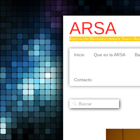
ARSA
Asociación Radioaficionados Santo Án
Inicio
Que es la ARSA
Ba
Contacto