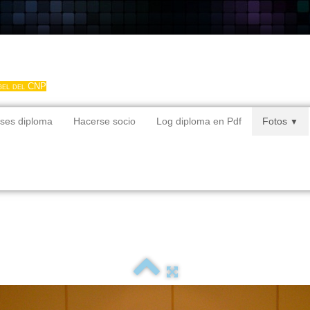
gel del CNP
ses diploma
Hacerse socio
Log diploma en Pdf
Fotos
▼